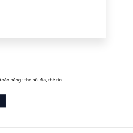
N
oán bằng : thẻ nội địa, thẻ tín