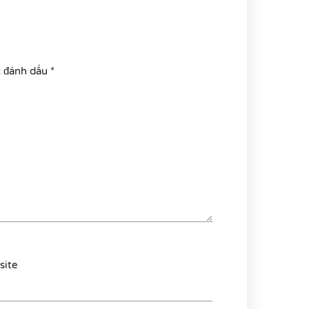
c đánh dấu
*
site