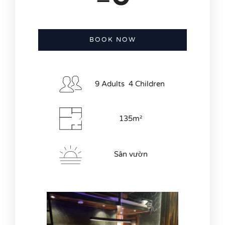
BOOK NOW
Check-in Date
*
9 Adults 4 Children
Check-out Date
*
135m²
Sân vườn
Adults
Children