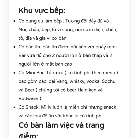
Khu vực bếp:
Có dụng cụ làm bếp : Tương đối đầy đủ với:
Nồi, chảo, bếp, lò vi sóng, nồi cơm điện, chén,
tô, đĩa và gia vị cơ bản
Có bàn ăn: bàn ăn được nối liền với quầy mini
Bar vừa đủ cho 2 người lớn ở bàn thấp và 2
người lớn ở mặt bàn cao
Có Mini Bar: Tủ rượu ( có tính phí theo menu )
bao gồm các loại Vang, whisky, vodka, Sochu,
và Beer ( chúng tôi có beer Heiniken và
Budwiser )
Có Snack: Mì ly luôn là miễn phí nhưng snack
và các loại đồ ăn vặt khác là có tính phí.
Có bàn làm việc và trang
điểm: